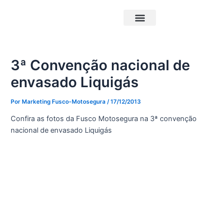
Ir
Post
para
navigation
o
Triciclos Elétricos
Carrocerias Pick-Up
conteúdo
3ª Convenção nacional de
envasado Liquigás
Por
Marketing Fusco-Motosegura
/
17/12/2013
Confira as fotos da Fusco Motosegura na 3ª convenção
nacional de envasado Liquigás