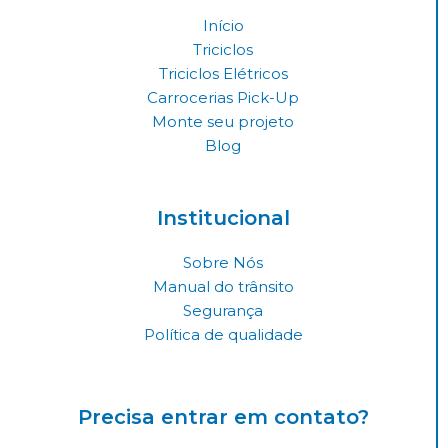
g
o
d
Início
r
o
i
Triciclos
a
k
n
Triciclos Elétricos
Carrocerias Pick-Up
m
Monte seu projeto
Blog
Institucional
Sobre Nós
Manual do trânsito
Segurança
Política de qualidade
Precisa entrar em contato?