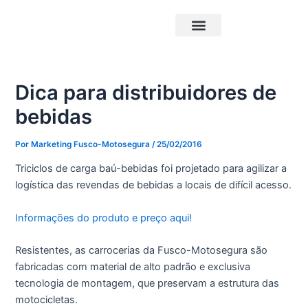
Ir
Post
para
navigation
o
Triciclos Elétricos
Carrocerias Pick-Up
conteúdo
Dica para distribuidores de
bebidas
Por
Marketing Fusco-Motosegura
/
25/02/2016
Triciclos de carga baú-bebidas foi projetado para agilizar a
logística das revendas de bebidas a locais de difícil acesso.
Informações do produto e preço aqui!
Resistentes, as carrocerias da Fusco-Motosegura são
fabricadas com material de alto padrão e exclusiva
tecnologia de montagem, que preservam a estrutura das
motocicletas.