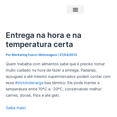
Ir
Post
para
navigation
o
Triciclos Elétricos
Carrocerias Pick-Up
conteúdo
Entrega na hora e na
temperatura certa
Por
Marketing Fusco-Motosegura
/
27/04/2015
Quem trabalha com alimentos sabe que é preciso tomar
muito cuidado na hora de fazer a entrega. Padarias,
açougues e até mesmo supermercados podem contar com
esse
‪#‎
triciclodecarga‬
baú térmico. Ele pode manter a
temperatura entre 10ºC e -20ºC, conservando melhor
carnes, doces, frios e até gelo.
Saiba mais!