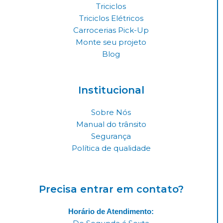
r
o
i
Triciclos
a
k
n
Triciclos Elétricos
Carrocerias Pick-Up
m
Monte seu projeto
Blog
Institucional
Sobre Nós
Manual do trânsito
Segurança
Política de qualidade
Precisa entrar em contato?
Horário de Atendimento: