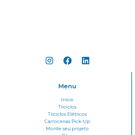
I
F
L
n
a
i
s
c
n
t
e
k
Menu
a
b
e
g
o
d
Início
r
o
i
Triciclos
a
k
n
Triciclos Elétricos
Carrocerias Pick-Up
m
Monte seu projeto