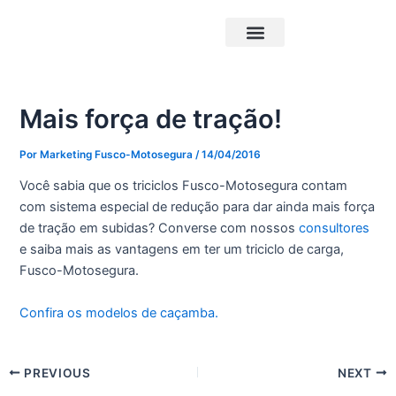
Ir
Post
para
navigation
o
Triciclos Elétricos
Carrocerias Pick-Up
conteúdo
Mais força de tração!
Por
Marketing Fusco-Motosegura
/
14/04/2016
Você sabia que os triciclos Fusco-Motosegura contam
com sistema especial de redução para dar ainda mais força
de tração em subidas? Converse com nossos
consultores
e saiba mais as vantagens em ter um triciclo de carga,
Fusco-Motosegura.
Confira os modelos de caçamba.
PREVIOUS
NEXT