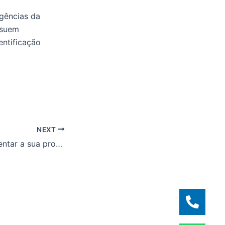
ências da
ssuem
entificação
NEXT
6 dicas para aumentar a sua produtividade