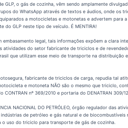
de GLP, o gás de cozinha, vêm sendo amplamente divulgad
grupos do WhatsApp através de textos e áudios, onde os tri
quiparados a motocicletas e motonetas e advertem para a
te do GLP neste tipo de veículo. É MENTIRA!
embasamento legal, tais informações expõem a clara int
as atividades do setor fabricante de triciclos e de revende
rasil que utilizam esse meio de transporte na distribuição 
osegura, fabricante de triciclos de carga, repudia tal ati
motocicleta e motoneta NÃO são o mesmo que triciclo, co
do CONTRAN nº 369/2010 e portaria do DENATRAN 309/12
NCIA NACIONAL DO PETRÓLEO, órgão regulador das ativi
indústrias de petróleo e gás natural e de biocombustíveis n
 o uso do triciclo para transporte de gás de cozinha.