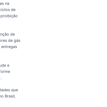
as na
ciclos de
 proibição
enção de
dores de gás
e entregas
tude e
nforme
.
dades que
o Brasil,