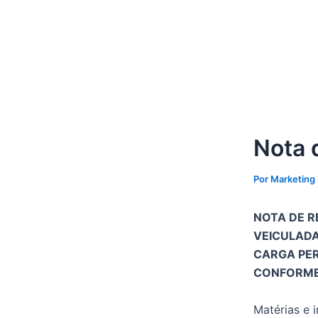
Ir
Post
para
navigation
o
conteúdo
Nota 
Por
Marketing
NOTA DE R
VEICULADA
CARGA PER
CONFORME 
Matérias e 