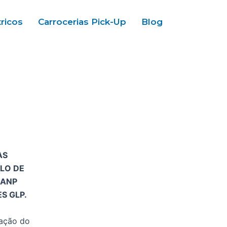
tricos
Carrocerias Pick-Up
Blog
AS
CLO DE
 ANP
S GLP.
tação do