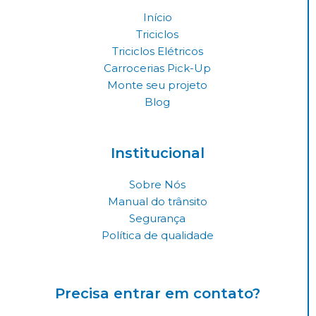
g
o
d
Início
r
o
i
Triciclos
a
k
n
Triciclos Elétricos
Carrocerias Pick-Up
m
Monte seu projeto
Blog
Institucional
Sobre Nós
Manual do trânsito
Segurança
Política de qualidade
Precisa entrar em contato?