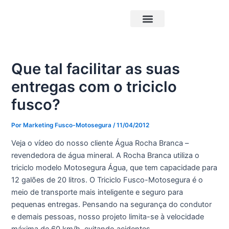
Ir
Post
para
navigation
o
Triciclos Elétricos
Carrocerias Pick-Up
conteúdo
Que tal facilitar as suas
entregas com o triciclo
fusco?
Por
Marketing Fusco-Motosegura
/
11/04/2012
Veja o vídeo do nosso cliente Água Rocha Branca –
revendedora de água mineral. A Rocha Branca utiliza o
triciclo modelo Motosegura Água, que tem capacidade para
12 galões de 20 litros. O Triciclo Fusco-Motosegura é o
meio de transporte mais inteligente e seguro para
pequenas entregas. Pensando na segurança do condutor
e demais pessoas, nosso projeto limita-se à velocidade