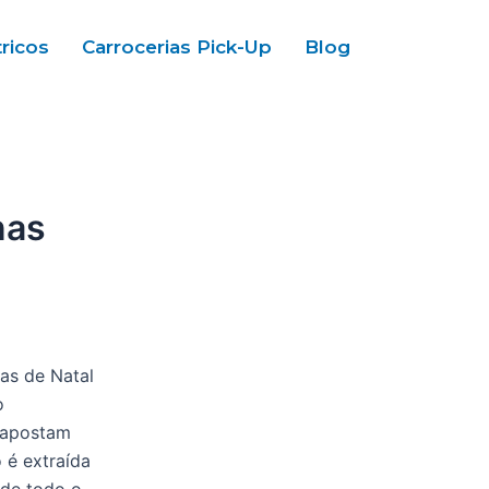
tricos
Carrocerias Pick-Up
Blog
nas
as de Natal
o
 apostam
 é extraída