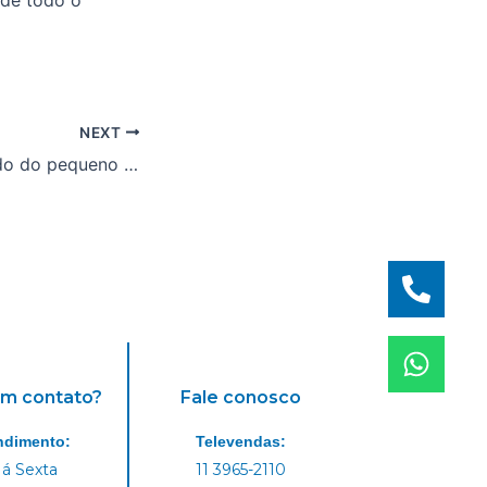
 de todo o
NEXT
Triciclo Agro aliado do pequeno produtor rural!
em contato?
Fale conosco
ndimento:
Televendas:
á Sexta
11 3965-2110