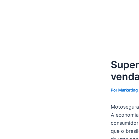
Ir
Post
para
navigation
o
conteúdo
Super
venda
Por
Marketing
Motosegura 
A economia b
consumidor
que o brasi