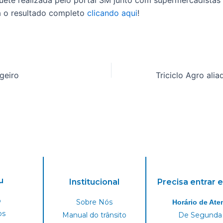
ete realizada pelo portal SM junto com supermercadistas
ra o resultado completo
clicando aqui
!
ageiro
u
Institucional
Precisa entrar 
o
Sobre Nós
Horário de Ate
os
Manual do trânsito
De Segunda 