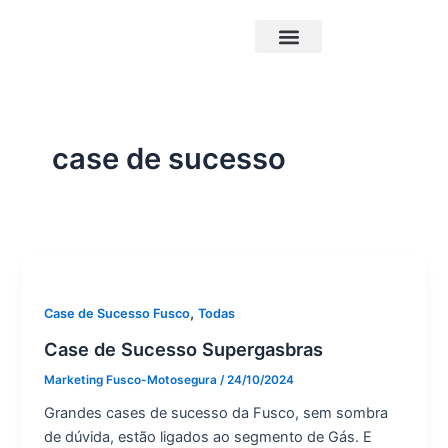
Ir
para
o
Triciclos Elétricos
Carrocerias Pick-Up
conteúdo
case de sucesso
,
Case de Sucesso Fusco
Todas
Case de Sucesso Supergasbras
Marketing Fusco-Motosegura
/
24/10/2024
Grandes cases de sucesso da Fusco, sem sombra
de dúvida, estão ligados ao segmento de Gás. E