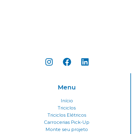
I
F
L
n
a
i
s
c
n
t
e
k
Menu
a
b
e
g
o
d
Início
r
o
i
Triciclos
a
k
n
Triciclos Elétricos
Carrocerias Pick-Up
m
Monte seu projeto