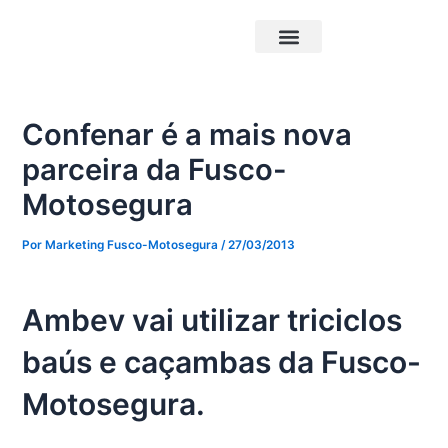
Ir
Post
para
navigation
o
Triciclos Elétricos
Carrocerias Pick-Up
conteúdo
Confenar é a mais nova
parceira da Fusco-
Motosegura
Por
Marketing Fusco-Motosegura
/
27/03/2013
Ambev vai utilizar triciclos
baús e caçambas da Fusco-
Motosegura.