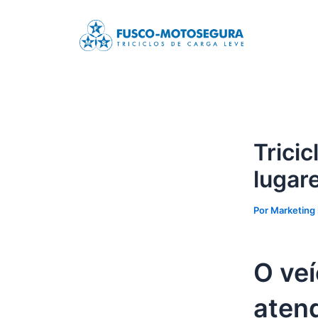
Ir
Post
para
navigation
o
conteúdo
Trici
lugar
Por
Marketing
O ve
aten