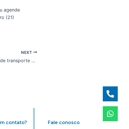
ou agende
ro (21)
NEXT
Uma nova opção de transporte para a sua rede varejista
em contato?
Fale conosco