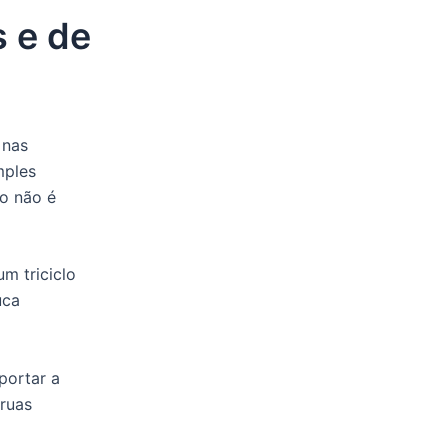
s e de
 nas
mples
ão não é
m triciclo
uca
portar a
 ruas