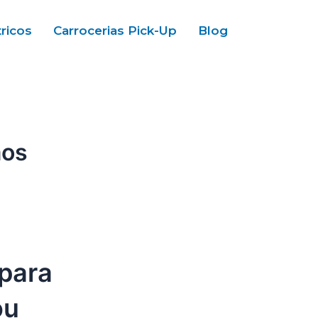
tricos
Carrocerias Pick-Up
Blog
aos
para
ou