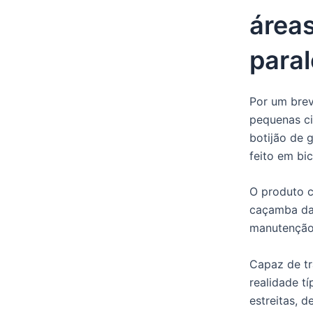
áreas
paral
Por um brev
pequenas ci
botijão de 
feito em bi
O produto c
caçamba da 
manutenção
Capaz de tr
realidade t
estreitas, 