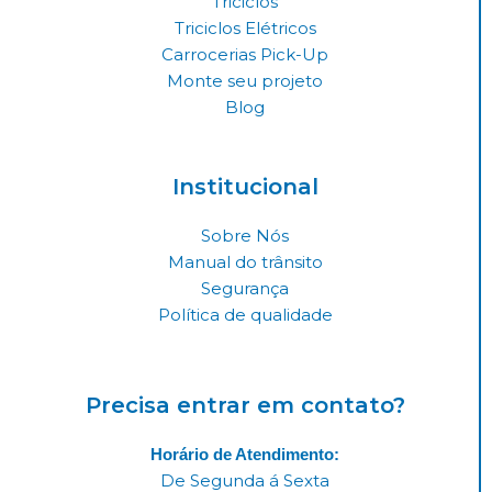
r
o
i
Triciclos
a
k
n
Triciclos Elétricos
Carrocerias Pick-Up
m
Monte seu projeto
Blog
Institucional
Sobre Nós
Manual do trânsito
Segurança
Política de qualidade
Precisa entrar em contato?
Horário de Atendimento:
De Segunda á Sexta