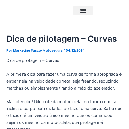
Ir
Post
para
navigation
o
Triciclos Elétricos
Carrocerias Pick-Up
conteúdo
Dica de pilotagem – Curvas
Por
Marketing Fusco-Motosegura
/
04/12/2014
Dica de pilotagem – Curvas
A primeira dica para fazer uma curva de forma apropriada é
entrar nela na velocidade correta, seja freando, reduzindo
marchas ou simplesmente tirando a mão do acelerador.
Mas atenção!
Diferente da motocicleta,
no triciclo não se
inclina o corpo para os lados ao fazer uma curva.
Saiba que
o triciclo é um veículo único mesmo que os comandos
sejam os mesmo da motocicleta, sua pilotagem é