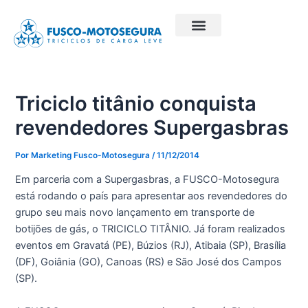
Ir
Post
para
navigation
o
conteúdo
Triciclo titânio conquista
revendedores Supergasbras
Por
Marketing Fusco-Motosegura
/
11/12/2014
Em parceria com a Supergasbras, a FUSCO-Motosegura
está rodando o país para apresentar aos revendedores do
grupo seu mais novo lançamento em transporte de
botijões de gás, o TRICICLO TITÂNIO. Já foram realizados
eventos em Gravatá (PE), Búzios (RJ), Atibaia (SP), Brasília
(DF), Goiânia (GO), Canoas (RS) e São José dos Campos
(SP).